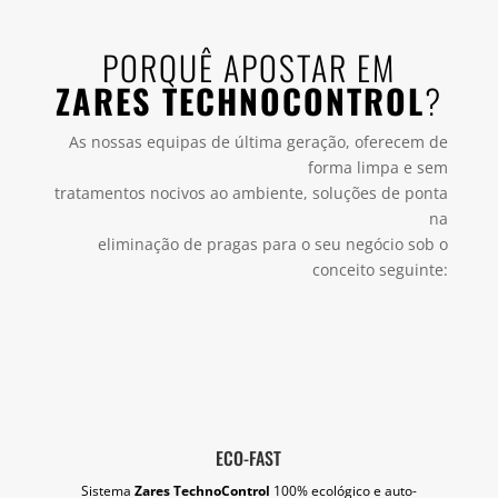
PORQUÊ APOSTAR EM
ZARES TECHNOCONTROL
?
As nossas equipas de última geração, oferecem de
forma limpa e sem
tratamentos nocivos ao ambiente, soluções de ponta
na
eliminação de pragas para o seu negócio sob o
conceito seguinte:
ECO-FAST
Sistema
Zares TechnoControl
100% ecológico e auto-